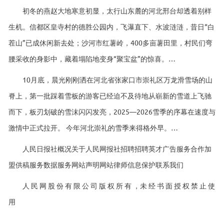
初冬的燕赵大地寒意初显，太行山东麓的河北邢台却透着别样
生机。信都区皇寺村的德胜公园内，飞瀑直下、水波涟涟，昔日“白
茬山”已成休闲新去处；沙河市红薯岭，400多亩薯田里，村民们弯
腰采收的身影中，藏着塌陷地变身“聚宝盆”的惊喜。…
10月底，晨光刚刚洒在河北省张家口市崇礼区万龙滑雪场的山
脊上，第一批踩着雪板的游客已经迫不及待地从崭新的雪道上飞驰
而下，板刃划破的雪沫闪闪发亮，2025—2026雪季的序幕在速度与
激情中正式拉开。 今年河北崇礼的雪季来得格外早。…
人民日报社概况关于人民网报社招聘招聘英才广告服务合作加
盟供稿服务数据服务网站声明网站律师信息保护联系我们
人 民 网 股 份 有 限 公 司 版 权 所 有 ，未 经 书 面 授 权 禁 止 使
用