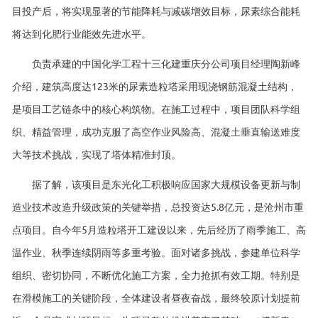
目投产后，将实现显著的节能降耗与减碳增效目标，尿素综合能耗
将达到化肥行业能效先进水平。
负责承建的中国化学工程十三化建重庆分公司项目经理陶新峰
介绍，建筑高度达123米的尿素造粒塔采用现浇钢筋混凝土结构，
是项目工艺链条中的核心构筑物。在施工过程中，项目团队科学组
织、精益管理，成功克服了高空作业风险高、混凝土垂直输送难度
大等技术挑战，实现了塔体精准封顶。
据了解，该项目是东光化工积极响应国家大规模设备更新与制
造业技术改造升级政策的关键举措，总投资达5.8亿元，是沧州市重
点项目。自今年5月造粒塔开工建设以来，先后经历了雨季施工、高
温作业、秋季连续阴雨等多重考验。面对诸多挑战，参建单位科学
组织、密切协同，不断优化施工方案，全力抢抓有效工期。特别是
在滑模施工的关键阶段，全体建设者昼夜奋战，最终较原计划提前