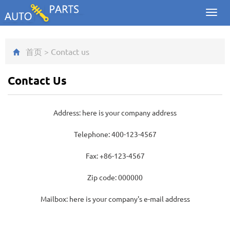
Toggl
navig
首页
>
Contact us
Contact Us
Address: here is your company address
Telephone: 400-123-4567
Fax: +86-123-4567
Zip code: 000000
Mailbox: here is your company's e-mail address