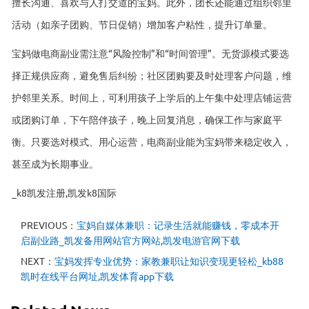
擅长沟通、喜欢与人打交道的宝妈。此外，团长还能通过组织邻里
活动（如亲子团购、节日促销）增加客户粘性，提升订单量。
宝妈做电商副业需注意“风险控制”和“时间管理”。无货源模式要选
择正规供应商，避免售后纠纷；社区团购要及时处理客户问题，维
护邻里关系。时间上，可利用孩子上学后的上午集中处理店铺运营
或团购订单，下午陪伴孩子，晚上回复消息，确保工作与家庭平
衡。只要选对模式、用心运营，电商副业能为宝妈带来稳定收入，
甚至成为长期事业。
_k8凯发注册,凯发k8国际
PREVIOUS：
宝妈自媒体兼职：记录生活就能赚钱，零成本开
启副业路_凯发备用网站官方网站,凯发电游官网下载
NEXT：
宝妈发挥专业优势：家教兼职让知识变现更轻松_kb88
凯时在线平台网址,凯发体育app下载