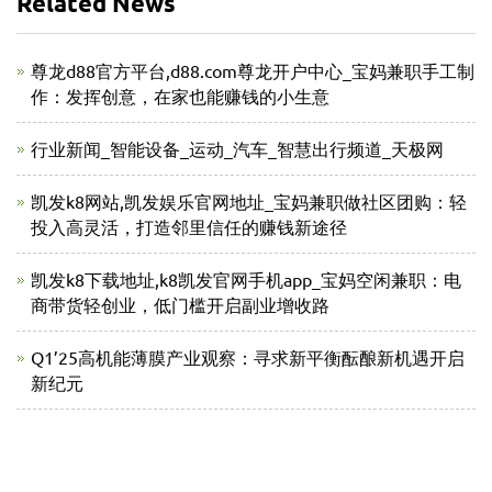
Related News
尊龙d88官方平台,d88.com尊龙开户中心_宝妈兼职手工制
作：发挥创意，在家也能赚钱的小生意
行业新闻_智能设备_运动_汽车_智慧出行频道_天极网
凯发k8网站,凯发娱乐官网地址_宝妈兼职做社区团购：轻
投入高灵活，打造邻里信任的赚钱新途径
凯发k8下载地址,k8凯发官网手机app_宝妈空闲兼职：电
商带货轻创业，低门槛开启副业增收路
Q1’25高机能薄膜产业观察：寻求新平衡酝酿新机遇开启
新纪元