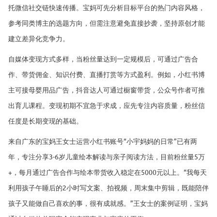
托微信社交链快速传播。宝妈可先分析目标平台的热门内容风格，
参考同类博主的选题方向，但需注意避免直接抄袭，坚持原创才能
建立差异化竞争力。
自媒体变现方式多样，当粉丝量达到一定规模后，可通过广告合
作、带货佣金、知识付费、直播打赏等方式盈利。例如，小红书博
主可接母婴用品广告，抖音达人可通过橱窗带货，公众号作者可推
出育儿课程。变现初期不宜急于求成，应先专注内容质量，粉丝信
任度是长期变现的基础。
来自广东的宝妈王女士运营小红书账号“小宇妈妈的日常”已有两
年，专注分享3-6岁儿童绘本解读与亲子阅读方法，目前粉丝量5万
+，每月通过广告合作与绘本带货收入稳定在5000元以上。“我每天
利用孩子午睡后的2小时写文案、拍视频，周末集中剪辑，既能陪伴
孩子又能做自己喜欢的事，很有成就感。”王女士的案例证明，宝妈