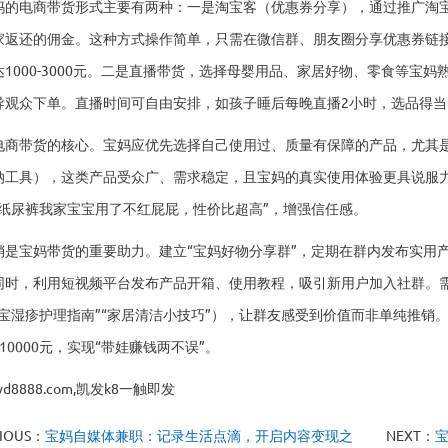
妈的电商带货形式主要有两种：一是淘宝客（优惠券分享），通过推广淘
家返还的佣金。这种方式操作简单，只需在微信群、朋友圈分享优惠券链接
达1000-3000元。二是直播带货，选择母婴用品、家居好物、零食等宝
导观众下单。直播时间可自由安排，如孩子睡后每晚直播2小时，选品得
电商带货的核心。宝妈应优先选择自己使用过、质量有保障的产品，尤其
纳工具），这类产品受众广、需求稳定，且宝妈的真实使用体验更具说服
款纸尿裤我家宝宝用了不红屁屁，性价比超高”，增强信任感。
销是宝妈带货的重要助力。建立“宝妈好物分享群”，定期在群内发布实用
同时，利用短视频平台发布产品开箱、使用教程，吸引新用户加入社群。
宝宝湿疹护理指南”“家居清洁小技巧”），让群友感受到价值而非单纯推销
0-10000元，实现“带娃赚钱两不误”。
wd8888.com,凯发k8一触即发
IOUS：
宝妈自媒体兼职：记录生活点滴，开启内容变现之
NEXT：