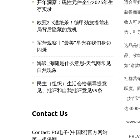
开年洞察：磁性元件企业2025年生
适合宝
存实录
获得商
欧冠2-3遭绝杀！德甲劲旅提前出
收入可
局背后隐藏的危机
势，引
军营观察丨“最美”星光在我们身边
选品是
闪烁
品、收
海啸_海啸是什么意思-天气网常见
如“这
自然现象
社群营
民主（组织）生活会给领导提意
跃度。
见、批评和自我批评意见99条
（如“
达300
Contact Us
_www.
Contact: PG电子·(中国区)官方网站_
PREV
第一担保网