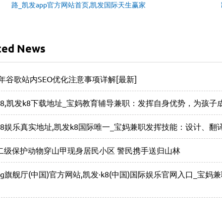
路_凯发app官方网站首页,凯发国际天生赢家
ted News
5年谷歌站内SEO优化注意事项详解[最新]
k8,凯发k8下载地址_宝妈教育辅导兼职：发挥自身优势，为孩
k8娱乐真实地址,凯发k8国际唯一_宝妈兼职发挥技能：设计、
二级保护动物穿山甲现身居民小区 警民携手送归山林
ag旗舰厅(中国)官方网站,凯发·k8(中国)国际娱乐官网入口_