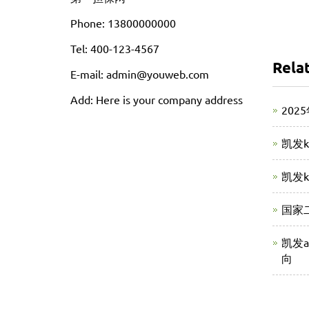
Phone: 13800000000
Tel: 400-123-4567
Rela
E-mail: admin@youweb.com
Add: Here is your company address
202
凯发
凯发
国家
凯发
向