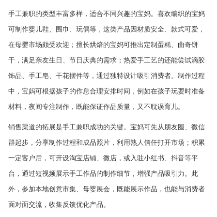
手工兼职的类型丰富多样，适合不同兴趣的宝妈。喜欢编织的宝妈
可制作婴儿鞋、围巾、玩偶等，这类产品因材质安全、款式可爱，
在母婴市场颇受欢迎；擅长烘焙的宝妈可推出定制蛋糕、曲奇饼
干，满足亲友生日、节日庆典的需求；热爱手工艺的还能尝试滴胶
饰品、手工皂、干花摆件等，通过独特设计吸引消费者。制作过程
中，宝妈可根据孩子的作息合理安排时间，例如在孩子玩耍时准备
材料，夜间专注制作，既能保证作品质量，又不耽误育儿。
销售渠道的拓展是手工兼职成功的关键。宝妈可先从朋友圈、微信
群起步，分享制作过程和成品照片，利用熟人信任打开市场；积累
一定客户后，可开设淘宝店铺、微店，或入驻小红书、抖音等平
台，通过短视频展示手工作品的制作细节，增强产品吸引力。此
外，参加本地创意市集、母婴展会，既能展示作品，也能与消费者
面对面交流，收集反馈优化产品。