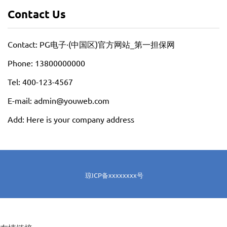
Contact Us
Contact: PG电子·(中国区)官方网站_第一担保网
Phone: 13800000000
Tel: 400-123-4567
E-mail: admin@youweb.com
Add: Here is your company address
琼ICP备xxxxxxxx号