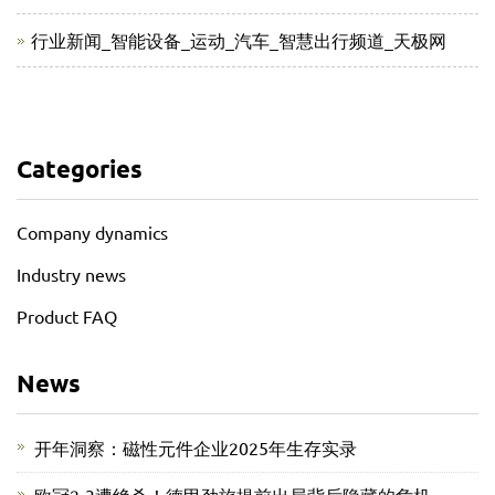
行业新闻_智能设备_运动_汽车_智慧出行频道_天极网
Categories
Company dynamics
Industry news
Product FAQ
News
开年洞察：磁性元件企业2025年生存实录