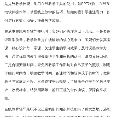
是提升教学技能，学习在线教学工具的使用，如PPT制作、在线互
动软件操作等，掌握线上教学的技巧，如如何吸引学生注意力、如
何进行有效互动等，提高教学质量。
在从事在线教育辅导兼职时，宝妈们还需注意以下几点。一是要保
证教学质量，教学质量是在线辅导的核心竞争力，宝妈们要认真备
课，精心设计每一堂课，关注学生的学习效果，及时调整教学方
法，通过优质的教学服务赢得学生和家长的认可，形成良好口碑。
二是合理安排时间，避免因教学工作影响对自己孩子的照顾，制定
详细的时间表，明确教学时间、备课时间和陪伴孩子的时间，做到
教学与家庭两不误。三是遵守平台规则，了解所合作平台的教学要
求、收费标准、结算周期等，签订正规的合作协议，保障自身权
益。
在线教育辅导兼职不仅让宝妈们的知识和技能有了用武之地，还能