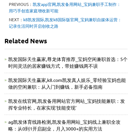
PREVIOUS：
凯发app官网,凯发备用网站_宝妈兼职手工制作：
用巧手创造家庭增收新可能
NEXT：
k8凯发国际,凯发k8国际版官网_宝妈兼职自媒体运营：
记录生活同时开启创收之路
Related News
凯发国际天生赢家,尊龙体育推荐_宝妈空闲兼职首选：5个
时间灵活的居家赚钱方式，带娃赚钱两不误
凯发国际天生赢家,k8.com凯发真人娱乐_零经验宝妈也能
做的空闲兼职：从入门到赚钱，新手必备指南
凯发在线官网,凯发备用网站官方网站_宝妈技能兼职：发
挥专业特长，在家实现‘技能变现’
ag凯发体育线路检测,凯发备用网站_宝妈线上兼职全攻
略：从0到1开启副业，月入3000+的实用方法