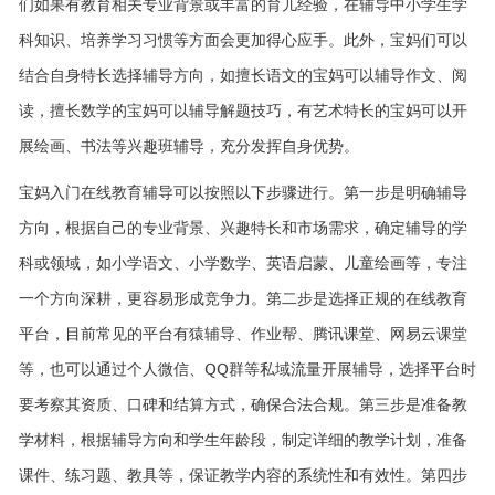
们如果有教育相关专业背景或丰富的育儿经验，在辅导中小学生学
科知识、培养学习习惯等方面会更加得心应手。此外，宝妈们可以
结合自身特长选择辅导方向，如擅长语文的宝妈可以辅导作文、阅
读，擅长数学的宝妈可以辅导解题技巧，有艺术特长的宝妈可以开
展绘画、书法等兴趣班辅导，充分发挥自身优势。
宝妈入门在线教育辅导可以按照以下步骤进行。第一步是明确辅导
方向，根据自己的专业背景、兴趣特长和市场需求，确定辅导的学
科或领域，如小学语文、小学数学、英语启蒙、儿童绘画等，专注
一个方向深耕，更容易形成竞争力。第二步是选择正规的在线教育
平台，目前常见的平台有猿辅导、作业帮、腾讯课堂、网易云课堂
等，也可以通过个人微信、QQ群等私域流量开展辅导，选择平台时
要考察其资质、口碑和结算方式，确保合法合规。第三步是准备教
学材料，根据辅导方向和学生年龄段，制定详细的教学计划，准备
课件、练习题、教具等，保证教学内容的系统性和有效性。第四步