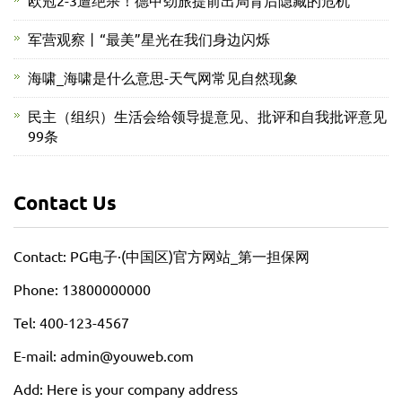
欧冠2-3遭绝杀！德甲劲旅提前出局背后隐藏的危机
军营观察丨“最美”星光在我们身边闪烁
海啸_海啸是什么意思-天气网常见自然现象
民主（组织）生活会给领导提意见、批评和自我批评意见
99条
Contact Us
Contact: PG电子·(中国区)官方网站_第一担保网
Phone: 13800000000
Tel: 400-123-4567
E-mail: admin@youweb.com
Add: Here is your company address