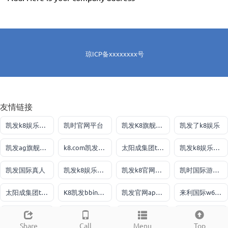
琼ICP备xxxxxxxx号
友情链接
凯发k8娱乐大厅
凯时官网平台
凯发K8旗舰厅APP官方
凯发了k8娱乐
凯发ag旗舰厅官网
k8.com凯发下载手机app
太阳成集团tyc151cc
凯发k8娱乐最新登录地址
凯发国际真人
凯发k8娱乐官网
凯发k8官网娱乐真人
凯时国际游戏登录入口
太阳成集团tyc234cc主页
K8凯发bbin手机版
凯发官网app登录
来利国际w66官网
凯发k8娱乐最新登录地址
九游会j9
凯时kb88客户端
d88尊龙官网端口
Share
Call
Menu
Top