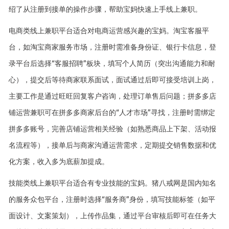
绍了从注册到接单的操作步骤，帮助宝妈快速上手线上兼职。
电商类线上兼职平台适合对电商运营感兴趣的宝妈。淘宝客服平
台，如淘宝商家服务市场，注册时需准备身份证、银行卡信息，登
录平台后选择“客服招聘”板块，填写个人简历（突出沟通能力和耐
心），提交后等待商家联系面试，面试通过后即可接受培训上岗，
主要工作是通过旺旺回复客户咨询，处理订单售后问题；拼多多店
铺运营兼职可在拼多多商家后台的“人才市场”寻找，注册时需绑定
拼多多账号，完善店铺运营相关经验（如熟悉商品上下架、活动报
名流程等），接单后与商家沟通运营需求，定期提交销售数据和优
化方案，收入多为底薪加提成。
技能类线上兼职平台适合有专业技能的宝妈。猪八戒网是国内知名
的服务众包平台，注册时选择“服务商”身份，填写技能标签（如平
面设计、文案策划），上传作品集，通过平台审核后即可在任务大