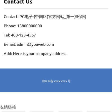
Contact Us
Contact: PG电子·(中国区)官方网站_第一担保网
Phone: 13800000000
Tel: 400-123-4567
E-mail: admin@youweb.com
Add: Here is your company address
琼ICP备xxxxxxxx号
友情链接