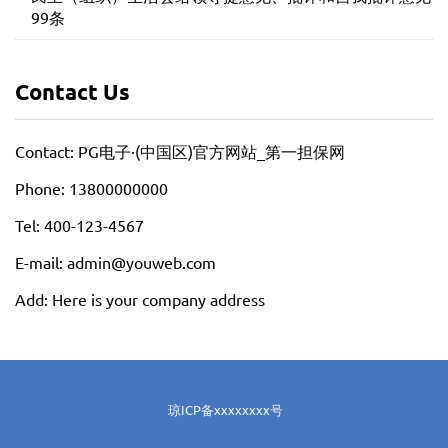
99条
Contact Us
Contact: PG电子·(中国区)官方网站_第一担保网
Phone: 13800000000
Tel: 400-123-4567
E-mail: admin@youweb.com
Add: Here is your company address
琼ICP备xxxxxxxx号