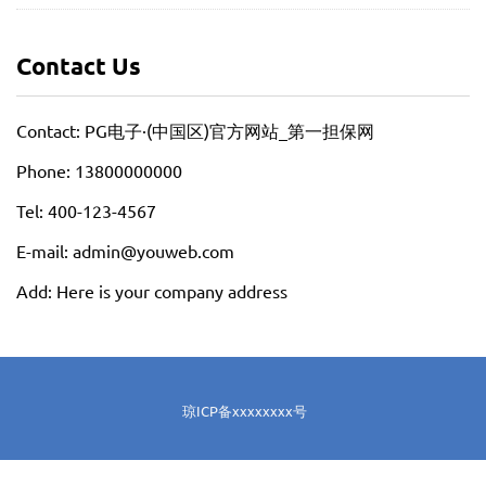
Contact Us
Contact: PG电子·(中国区)官方网站_第一担保网
Phone: 13800000000
Tel: 400-123-4567
E-mail: admin@youweb.com
Add: Here is your company address
琼ICP备xxxxxxxx号