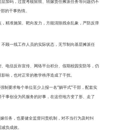
层加码，过度考核留痕、转嫁责任摊派任务等问题仍不
干部的干事热情。
，精准施策、靶向发力，方能清除残余乱象，严防反弹
。
不顾一线工作人员的实际状态，无节制向基层摊派任
、电信反诈宣传、网络平台积分、假期校园安防等，仍
重影响，也对正常的教学秩序造成了干扰。
强制要求每个单位至少上报一名“躺平式”干部，配套实
部干事创业为民服务的好事，在这些地方变了形、走了
转嫁任务，也要健全监督问责机制，对不当行为及时纠
固减负成效。