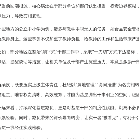
前回潮根源，核心病灶在于部分单位和部门缺乏担当，权责边界模糊，
导压力，导致变相复现。
地方的公立中小学为例，诸多与教学本职无关的任务，如食品安全管控
至教师身上。这些事务不仅加重了教师负担，给教师的工作和生活带来严
，部分地区在整治“躺平式”干部工作中，采取“一刀切”方式下达指标，
谈话、提醒谈话等措施，让相关单位及干部产生沉重压力。本意是激励干
疾，既要压实上级主体责任，杜绝以“属地管理”“协同推进”为名变相
肃追责。唯有权责清晰、高效统筹，才能为基层腾出干事创业的空间，稳
来看，持续深化基层减负，更是对基层干部的制度性赋能。剥离不必要
积累经验。同时，减负带来的评价导向转变，让实干者“被看见”，有利于
基层一线经住实践检验。