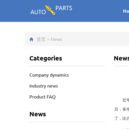
H
首页
>
News
Categories
New
Company dynamics
Industry news
Product FAQ
近年来
后，各
News
了，比