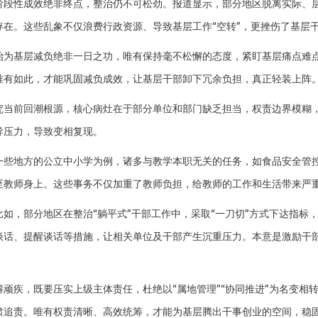
性成效绝非终点，整治仍不可松劲。报道显示，部分地区脱离实际、层
存在。这些乱象不仅浪费行政资源、导致基层工作“空转”，更挫伤了基层
基层减负绝非一日之功，唯有保持毫不松懈的态度，紧盯基层痛点难点
唯有如此，才能巩固减负成效，让基层干部卸下冗余负担，真正轻装上阵
前回潮根源，核心病灶在于部分单位和部门缺乏担当，权责边界模糊，
导压力，导致变相复现。
地方的公立中小学为例，诸多与教学本职无关的任务，如食品安全管控
至教师身上。这些事务不仅加重了教师负担，给教师的工作和生活带来严
，部分地区在整治“躺平式”干部工作中，采取“一刀切”方式下达指标，
谈话、提醒谈话等措施，让相关单位及干部产生沉重压力。本意是激励干
疾，既要压实上级主体责任，杜绝以“属地管理”“协同推进”为名变相
肃追责。唯有权责清晰、高效统筹，才能为基层腾出干事创业的空间，稳