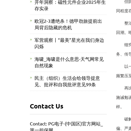
但阶段
开年洞察：磁性元件企业2025年生
存实录
同程度
欧冠2-3遭绝杀！德甲劲旅提前出
整治为
局背后隐藏的危机
回潮。
军营观察丨“最美”星光在我们身边
细究当
闪烁
务、传
海啸_海啸是什么意思-天气网常见
自然现象
以一些
频繁压
民主（组织）生活会给领导提意
见、批评和自我批评意见99条
再比如
施诫勉
Contact Us
样。
破解顽
Contact: PG电子·(中国区)官方网站_
偏、严
第一担保网