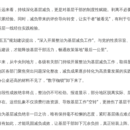
来看，持续深化基层减负，更是对基层干部的制度性赋能。剥离不必要
积累经验。同时，减负带来的评价导向转变，让实干者“被看见”，有利于
基层一线经住实践检验。
五”规划建议提出，“深入开展整治为基层减负工作”。与党的性质宗旨
伍建设，才能释放基层干部活力，畅通政策落地“最后一公里”。
，从中央到地方，各级有关部门持续开展整治为基层减负工作，取得显
地区各部门聚焦突出问题深化整改，减负成果逐步转化为高质量发展的实
办公桌还高的材料不见了，“数字枷锁”卸下来了。
性成效绝非终点，整治仍不可松劲。报道显示，部分地区脱离实际、层
存在。这些乱象不仅浪费行政资源、导致基层工作“空转”，更挫伤了基层
基层减负绝非一日之功，唯有保持毫不松懈的态度，紧盯基层痛点难点
唯有如此，才能巩固减负成效，让基层干部卸下冗余负担，真正轻装上阵