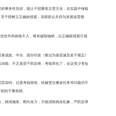
的事务性负担，能让干部聚焦主责主业，在实践中锤炼
引导干部树立正确政绩观，深耕群众关切与发展急需领
、优良作风格格不入，唯有破除枷锁，以正确政绩观引领
著成效。中办、国办印发《整治为基层减负若干规定》
践动能。不乏基层干部反映：考核简化了，会议变少变短
层加码，过度考核留痕、转嫁责任摊派任务等问题仍不
干部的干事热情。
，精准施策、靶向发力，方能清除残余乱象，严防反弹
。