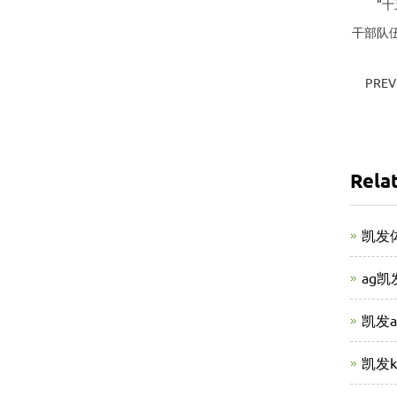
“十五
干部队
PREV
Rela
凯发
ag
凯发
凯发