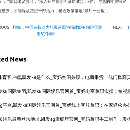
五”规划建议提出，“深入开展整治为基层减负工作”。与党的性质宗旨
伍建设，才能释放基层干部活力，畅通政策落地“最后一公里”。
IOUS：
印媒：中国造核动力航母是因为福建舰有缺陷国防
NEXT：
部8字回应
ted News
体育客户端,凯发k8是什么_宝妈空闲兼职：电商带货，低门槛高
凯发k8国际集团,凯发k8国际娱乐官网首_宝妈电商兼职实操：短
ag平台,凯发k8国际娱乐官网首_宝妈线上客服兼职：在家轻松
k8娱乐最新登录地址,凯发ag旗舰厅官网_宝妈兼职手工制作：