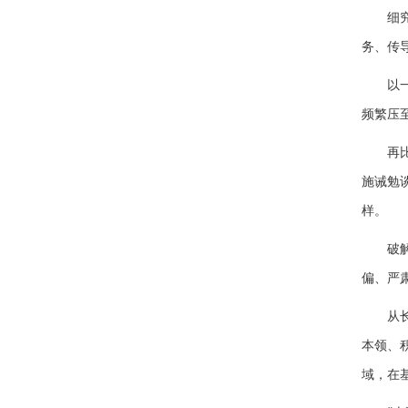
细究当
务、传
以一些
频繁压
再比如
施诫勉
样。
破解顽
偏、严
从长远
本领、
域，在