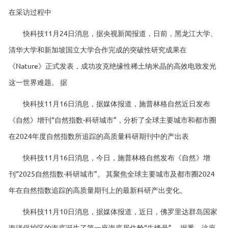
在采访过程中
快科技11月24日消息，据央视新闻报道，日前，黑龙江大学、
清华大学和新加坡国立大学合作完成的突破性研究成果在
《Nature》正式发表，成功攻克绝缘性稀土纳米晶的高效电致发光
这一世界难题。 据
快科技11月16日消息，据媒体报道，施普林格自然近日发布
《自然》增刊“自然指数-科研城市”，分析了全球主要城市和都市圈
在2024年度自然指数所追踪的高质量科研期刊中的产出表
快科技11月16日消息，今日，施普林格自然发布《自然》增
刊“2025自然指数-科研城市”。 其聚焦全球主要城市及都市圈2024
年在自然指数追踪的高质量期刊上的最新科研产出变化。
快科技11月10日消息，据媒体报道，近日，佛罗里达群岛国家
海洋保护区的海底诞生了第一座海底居住舱“先锋号”。 据悉，这座