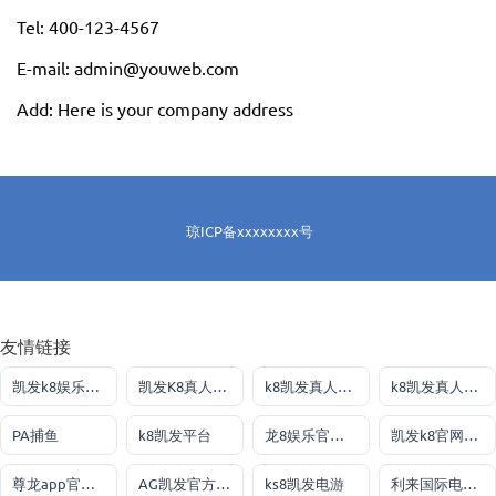
Tel: 400-123-4567
E-mail: admin@youweb.com
Add: Here is your company address
琼ICP备xxxxxxxx号
友情链接
凯发k8娱乐最新登录首页
凯发K8真人网娱乐
k8凯发真人娱乐手机首页
k8凯发真人娱乐手机首页
PA捕鱼
k8凯发平台
龙8娱乐官方老虎机
凯发k8官网下载客户端中心
尊龙app官网登录网址
AG凯发官方网站
ks8凯发电游
利来国际电投网站