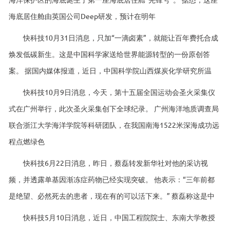
海底居住舱由英国公司Deep研发，预计在明年
快科技10月31日消息，只加“一滴卤素”，就能让百年费托合成
焕发低碳新生。这是中国科学家送给世界能源转型的一份原创答
案。 据国内媒体报道，近日，中国科学院山西煤炭化学研究所温
快科技10月9日消息，今天，第十五届全国运动会圣火采集仪
式在广州举行，此次圣火采集创下全球纪录。 广州海洋地质调查局
联合浙江大学海洋学院等科研团队，在我国南海1522米深海成功远
程点燃绿色
快科技6月22日消息，昨日，蔡磊转发新华社对他的采访视
频，并透露单基因渐冻症药物已经实现突破。 他表示：“三年前都
是绝望、必然死去的患者，现在有的可以活下来。” 蔡磊称这是中
快科技5月10日消息，近日，中国工程院院士、东南大学教授