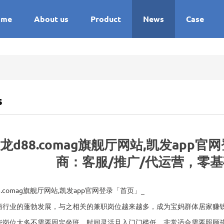
ome
About us
Product
News
Case
s
龙d88.comag旗舰厅网站,凯发app
商：客服/推广/代运营，零
8.comag旗舰厅网站,凯发app官网登录「首页」_
商行业的蓬勃发展，与之相关的兼职岗位越来越多，成为宝妈群体居家赚
些岗位大多不需要固定坐班，时间灵活且入门门槛低，非常适合需要照顾