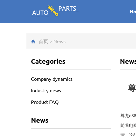
H
首页
>
News
Categories
New
Company dynamics
尊
Industry news
Product FAQ
尊龙d8
News
随着电
营，这