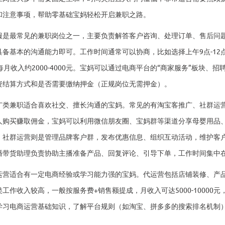
和注意事项，帮助零基础宝妈轻松开启兼职之路。
服是最常见的兼职岗位之一，主要负责解答客户咨询、处理订单、售后问
具备基本的沟通能力即可。工作时间通常可以协商，比如选择上午9点-12点
每月收入约2000-4000元。宝妈可以通过电商平台的“商家服务”板块
资结算方式和是否需要缴纳押金（正规岗位无需押金）。
广类兼职适合喜欢社交、擅长沟通的宝妈。常见的有淘宝客推广、社群运
人购买赚取佣金，宝妈可以利用微信朋友圈、宝妈群等渠道分享母婴用品
；社群运营则是管理品牌客户群，发布优惠信息、组织互动活动，维护客户关系
播带货助理负责协助主播准备产品、回复评论、引导下单，工作时间集中在晚
运营适合有一定电商经验或学习能力强的宝妈。代运营包括店铺装修、产
类工作收入较高，一般按服务费+销售额提成，月收入可达5000-1000
学习电商运营基础知识，了解平台规则（如淘宝、拼多多的搜索排名机制
。