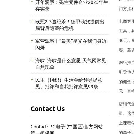
开年洞察：磁性元件企业2025年生
存实录
门方法
欧冠2-3遭绝杀！德甲劲旅提前出
电商客
局背后隐藏的危机
工具，
40元，
军营观察丨“最美”星光在我们身边
闪烁
容、薪
海啸_海啸是什么意思-天气网常见
网络推
自然现象
引导他
民主（组织）生活会给领导提意
的佣金
见、批评和自我批评意见99条
元；直
店铺代
Contact Us
量。这
上课程
Contact: PG电子·(中国区)官方网站_
的单子
第一担保网