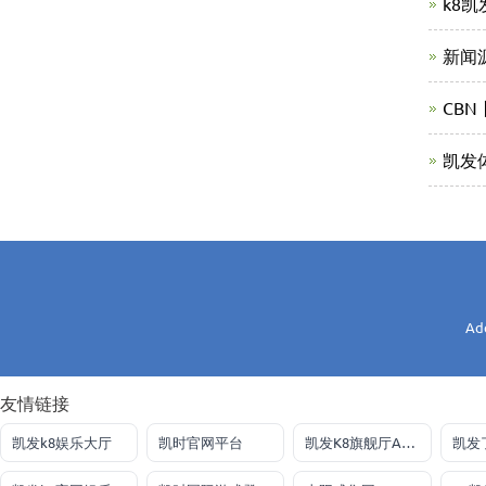
k8
新闻
CBN丨C
凯发
Ad
友情链接
凯发k8娱乐大厅
凯时官网平台
凯发K8旗舰厅APP官方
凯发