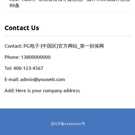
99条
Contact Us
Contact: PG电子·(中国区)官方网站_第一担保网
Phone: 13800000000
Tel: 400-123-4567
E-mail: admin@youweb.com
Add: Here is your company address
琼ICP备xxxxxxxx号