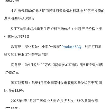
106.3万家
中科电气拟80亿元人民币投建阿曼负极材料基地 50亿元投资的
摩洛哥基地延缓建设
5月下旬流通领域重要生产资料市场价格：11种产品价格上涨
生猪环比下跌2%
教育部：深化整治中小学“校园餐”
Product FAQ
、利用征订教
辅及购买校服谋利等突出问题
商务部：前4月超3400万名消费者参加家电以旧换新 带动销售
1745亿元
国家能源局：截至4月底全国累计发电装机容量34.9亿千瓦 同
比增长15.9%
2025年1至4月职工医保个人账户共济人次1.33亿 共济金额
177.92亿元